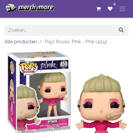
0
Alle producten
Pop! Rocks: P!nk - P!nk (459)