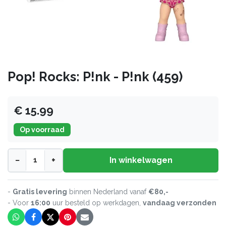
Pop! Rocks: P!nk - P!nk (459)
€ 15.99
Op voorraad
−
+
In winkelwagen
-
Gratis levering
binnen Nederland vanaf
€80,-
- Voor
16:00
uur besteld op werkdagen,
vandaag verzonden