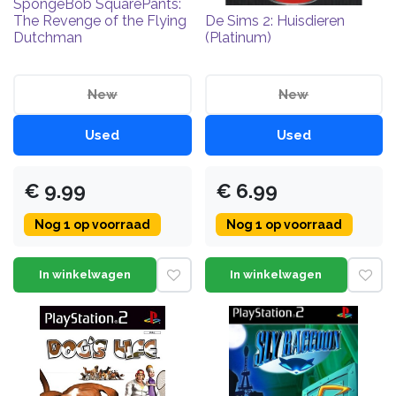
SpongeBob SquarePants:
The Revenge of the Flying
De Sims 2: Huisdieren
Dutchman
(Platinum)
New
New
Used
Used
€
9.99
€
6.99
Nog
1
op voorraad
Nog
1
op voorraad
In winkelwagen
In winkelwagen