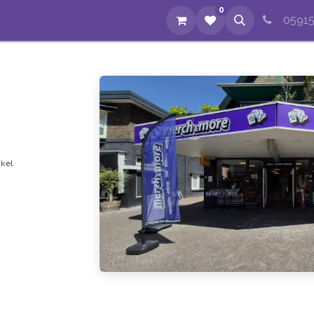
0
op
Evenementen
Nieuws
Over ons
Reparaties
05915
n
nkel