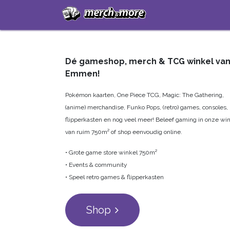
Startpagina
Sh
Dé gameshop, merch & TCG winkel va
Emmen!
Pokémon kaarten, One Piece TCG, Magic: The Gathering,
(anime) merchandise, Funko Pops, (retro) games, consoles,
flipperkasten en nog veel meer! Beleef gaming in onze wi
van ruim 750m² of shop eenvoudig online.
• Grote game store winkel 750m²
• Events & community
• Speel retro games & flipperkasten
Shop