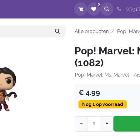
0
op
Evenementen
Nieuws
Over ons
Reparaties
05915
Alle producten
Pop! Marve
Pop! Marvel: 
(1082)
Pop! Marvel: Ms. Marvel - Ai
€ 4.99
Nog 1 op voorraad
−
+