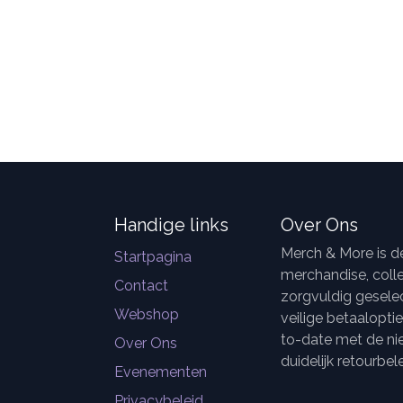
Handige links
Over Ons
Merch & More is 
Startpagina
merchandise, colle
Contact
zorgvuldig geselec
Webshop
veilige betaalopti
to-date met de ni
Over Ons
duidelijk retourbele
Evenementen
Privacybeleid