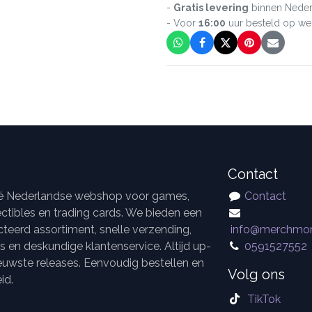
-
Gratis levering
binnen Neder
- Voor
16:00
uur besteld op w
Contact
dé Nederlandse webshop voor games,
Contact
ctibles en trading cards. We bieden een
teerd assortiment, snelle verzending,
info@merchmor
es en deskundige klantenservice. Altijd up-
0591527552
euwste releases. Eenvoudig bestellen en
Volg ons
id.
TikTok