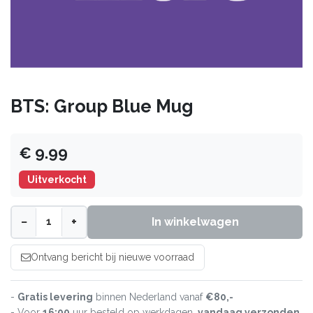
BTS: Group Blue Mug
€ 9.99
Uitverkocht
−
+
In winkelwagen
Ontvang bericht bij nieuwe voorraad
-
Gratis levering
binnen Nederland vanaf
€80,-
- Voor
16:00
uur besteld op werkdagen,
vandaag verzonden