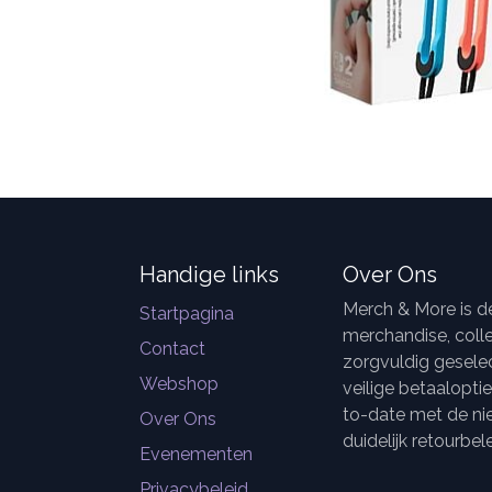
Handige links
Over Ons
Merch & More is 
Startpagina
merchandise, colle
Contact
zorgvuldig geselec
Webshop
veilige betaalopti
to-date met de ni
Over Ons
duidelijk retourbele
Evenementen
Privacybeleid