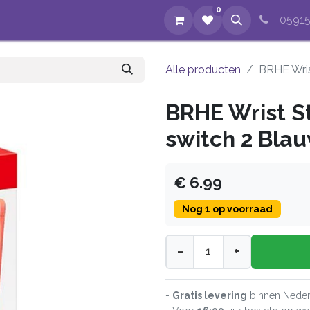
0
op
Evenementen
Nieuws
Over ons
Reparaties
05915
Alle producten
BRHE Wris
BRHE Wrist S
switch 2 Bla
€ 6.99
Nog 1 op voorraad
−
+
-
Gratis levering
binnen Neder