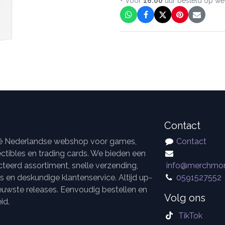
- Voor
16:00
uur besteld op w
Contact
dé Nederlandse webshop voor games,
Contact
ctibles en trading cards. We bieden een
teerd assortiment, snelle verzending,
info@merchmor
es en deskundige klantenservice. Altijd up-
0591527552
euwste releases. Eenvoudig bestellen en
Volg ons
id.
TikTok