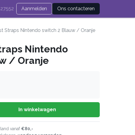
27552
Aanmelden
Ons contacteren
t Straps Nintendo switch 2 Blauw / Oranje
traps Nintendo
uw / Oranje
In winkelwagen
land vanaf
€80,-