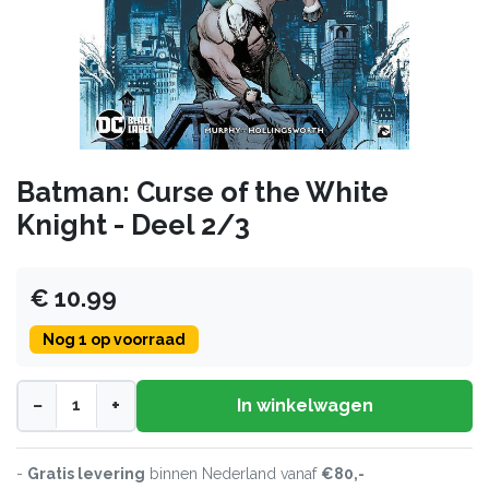
Batman: Curse of the White
Knight - Deel 2/3
€ 10.99
Nog 1 op voorraad
−
+
In winkelwagen
-
Gratis levering
binnen Nederland vanaf
€80,-