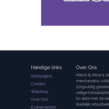
Handige links
Over Ons
Merch & More is 
Startpagina
merchandise, colle
Contact
zorgvuldig geselec
Webshop
veilige betaalopti
to-date met de ni
Over Ons
duidelijk retourbele
Evenementen