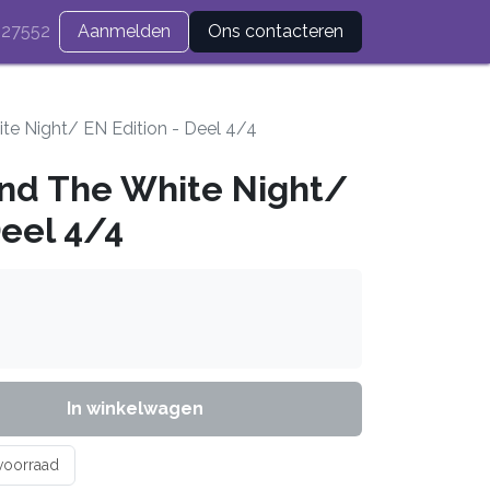
27552
Aanmelden
Ons contacteren
e Night/ EN Edition - Deel 4/4
nd The White Night/
Deel 4/4
In winkelwagen
 voorraad