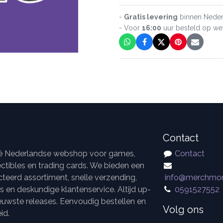
-
Gratis levering
binnen Neder
- Voor
16:00
uur besteld op w
Contact
dé Nederlandse webshop voor games,
Contact
ctibles en trading cards. We bieden een
teerd assortiment, snelle verzending,
info@merchmor
es en deskundige klantenservice. Altijd up-
0591527552
euwste releases. Eenvoudig bestellen en
Volg ons
id.