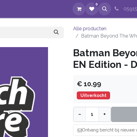
0
op
Evenementen
Nieuws
Over ons
Reparaties
05915
Alle producten
Batman Beyond The Whit
Batman Beyo
EN Edition - 
€ 10.99
Uitverkocht
−
+
Ontvang bericht bij nieuwe