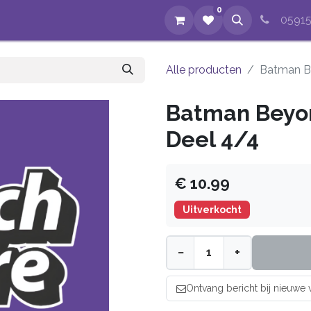
0
op
Evenementen
Nieuws
Over ons
Reparaties
05915
Alle producten
Batman B
Batman Beyon
Deel 4/4
€ 10.99
Uitverkocht
−
+
Ontvang bericht bij nieuwe