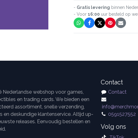
-
Gratis levering
binnen Neder
- Voor
16:00
uur besteld op w
Contact
dé Nederlandse webshop voor games,
Contact
ctibles en trading cards. We bieden een
teerd assortiment, snelle verzending,
info@merchmor
es en deskundige klantenservice. Altijd up-
0591527552
euwste releases. Eenvoudig bestellen en
Volg ons
id.
TikTok