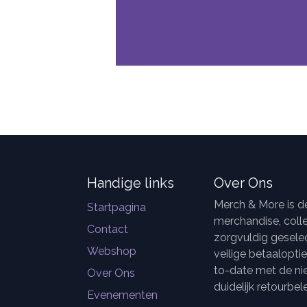
Handige links
Over Ons
Merch & More is 
Startpagina
merchandise, colle
Contact
zorgvuldig geselec
Webshop
veilige betaalopti
to-date met de ni
Over Ons
duidelijk retourbele
Evenementen