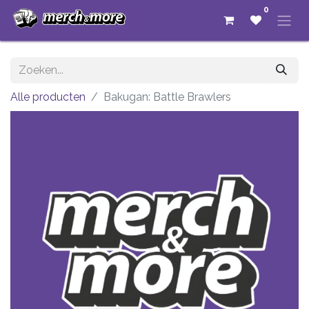
0
Alle producten
Bakugan: Battle Brawlers