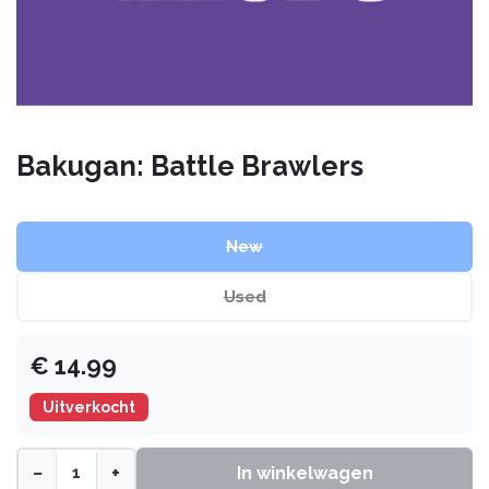
Bakugan: Battle Brawlers
New
Used
€
14.99
Uitverkocht
−
+
In winkelwagen