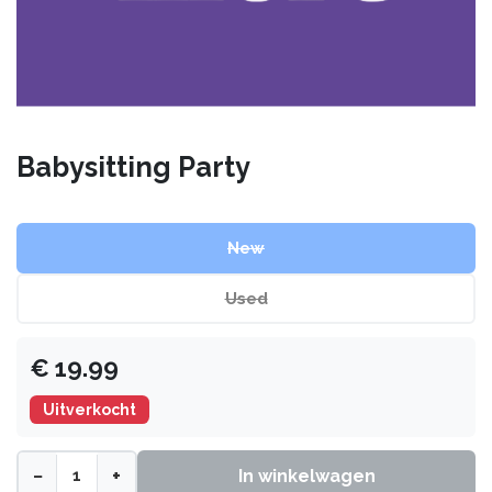
Babysitting Party
New
Used
€
19.99
Uitverkocht
−
+
In winkelwagen