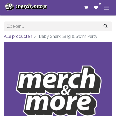
0
Alle producten
Baby Shark: Sing & Swim Party