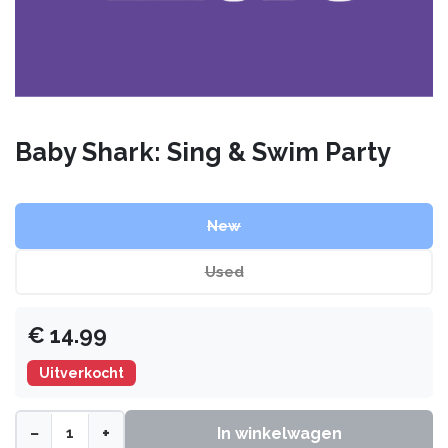
Baby Shark: Sing & Swim Party
New
Used
€
14.99
Uitverkocht
−
+
In winkelwagen