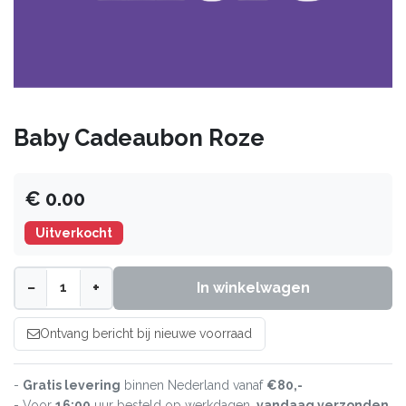
Baby Cadeaubon Roze
€ 0.00
Uitverkocht
−
+
In winkelwagen
Ontvang bericht bij nieuwe voorraad
-
Gratis levering
binnen Nederland vanaf
€80,-
- Voor
16:00
uur besteld op werkdagen,
vandaag verzonden