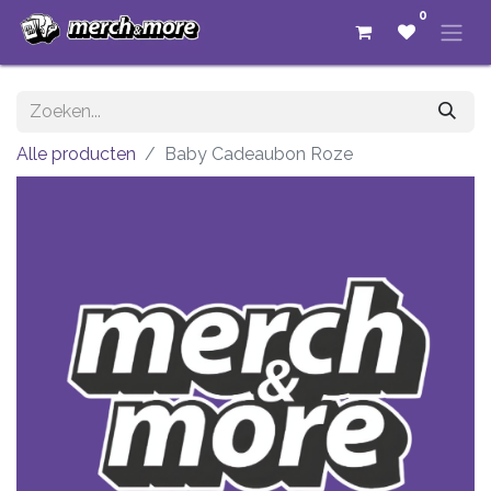
0
Alle producten
Baby Cadeaubon Roze