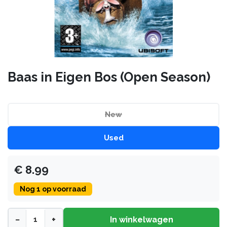
Baas in Eigen Bos (Open Season)
New
Used
€
8.99
Nog
1
op voorraad
−
+
In winkelwagen