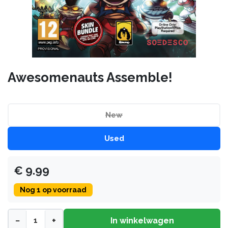
Awesomenauts Assemble!
New
Used
€
9.99
Nog
1
op voorraad
−
+
In winkelwagen