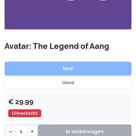
Avatar: The Legend of Aang
New
Used
€
29.99
Uitverkocht
−
+
In winkelwagen