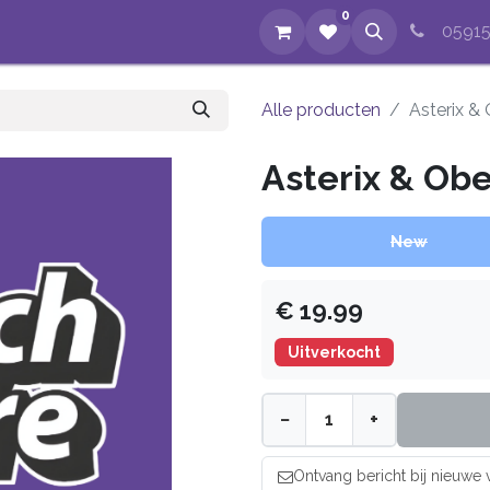
0
op
Evenementen
Nieuws
Over ons
Reparaties
05915
Alle producten
Asterix &
Asterix & Obe
New
€
19.99
Uitverkocht
−
+
Ontvang bericht bij nieuwe