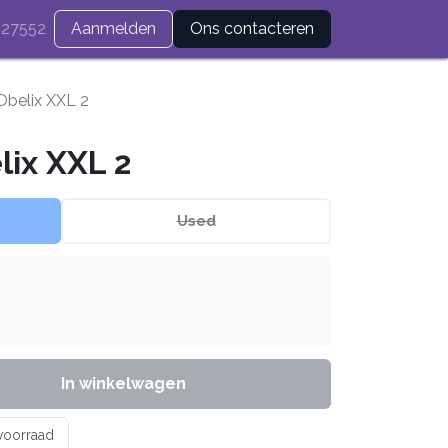
27552
Aanmelden
Ons contacteren
 Obelix XXL 2
lix XXL 2
Used
In winkelwagen
 voorraad