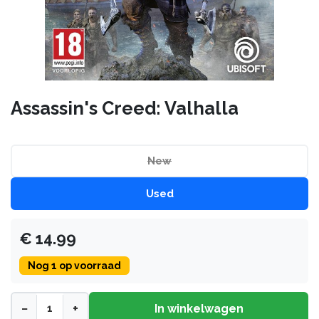
Assassin's Creed: Valhalla
New
Used
€
14.99
Nog
1
op voorraad
−
+
In winkelwagen