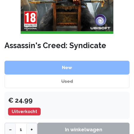
Assassin's Creed: Syndicate
New
Used
€
24.99
Uitverkocht
−
+
In winkelwagen