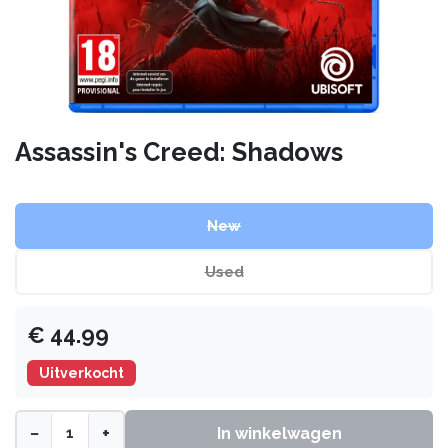
Assassin's Creed: Shadows
New
Used
€
44.99
Uitverkocht
−
+
In winkelwagen