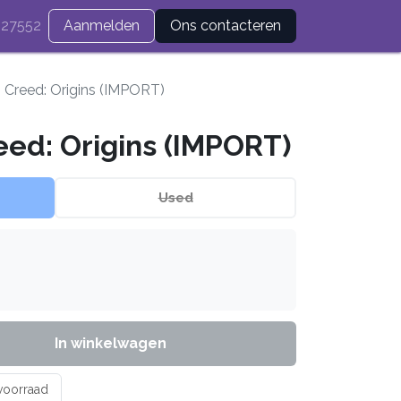
27552
Aanmelden
Ons contacteren
s Creed: Origins (IMPORT)
eed: Origins (IMPORT)
Used
In winkelwagen
 voorraad