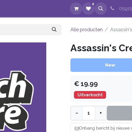
0
op
Evenementen
Nieuws
Over ons
Reparaties
05915
Alle producten
Assassin'
Assassin's Cr
New
€
19.99
Uitverkocht
−
+
Ontvang bericht bij nieuwe