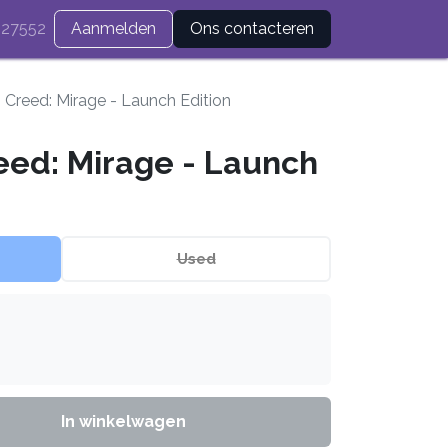
27552
Aanmelden
Ons contacteren
s Creed: Mirage - Launch Edition
eed: Mirage - Launch
Used
In winkelwagen