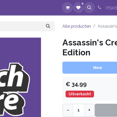
0
op
Evenementen
Nieuws
Over ons
Reparaties
05915
Alle producten
Assassin'
Assassin's Cr
Edition
New
€
34.99
Uitverkocht
−
+