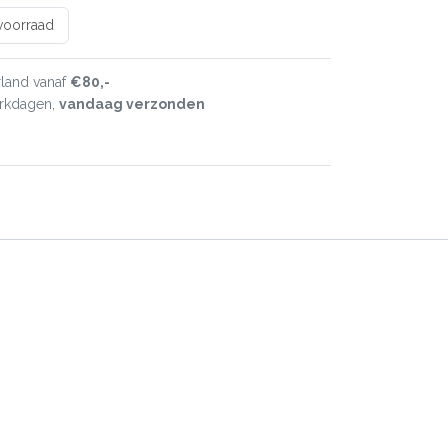
 voorraad
land vanaf
€80,-
erkdagen,
vandaag verzonden