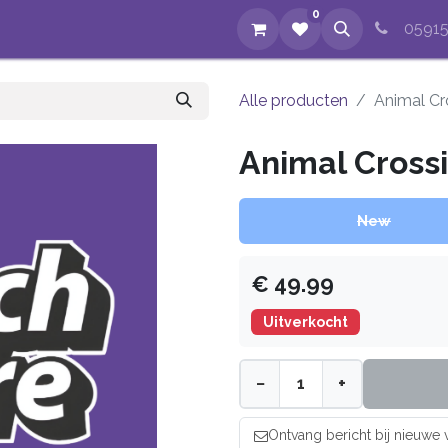
0
op
Evenementen
Nieuws
Over ons
Reparaties
05915
Alle producten
Animal Cr
Animal Cross
New
€
49.99
Uitverkocht
−
+
Ontvang bericht bij nieuwe