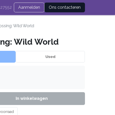
27552
Aanmelden
Ons contacteren
ossing: Wild World
ing: Wild World
Used
In winkelwagen
 voorraad