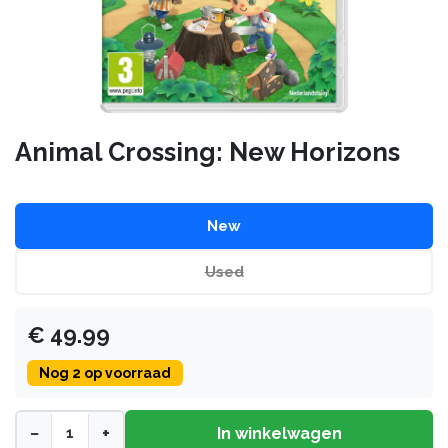
Animal Crossing: New Horizons
New
Used
€
49.99
Nog
2
op voorraad
−
+
In winkelwagen