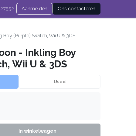
27552
Aanmelden
Ons contacteren
ng Boy (Purple) Switch, Wii U & 3DS
oon - Inkling Boy
ch, Wii U & 3DS
Used
In winkelwagen