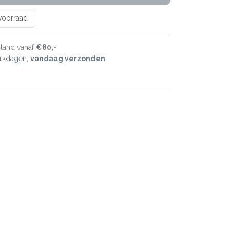
 voorraad
land vanaf
€80,-
erkdagen,
vandaag verzonden