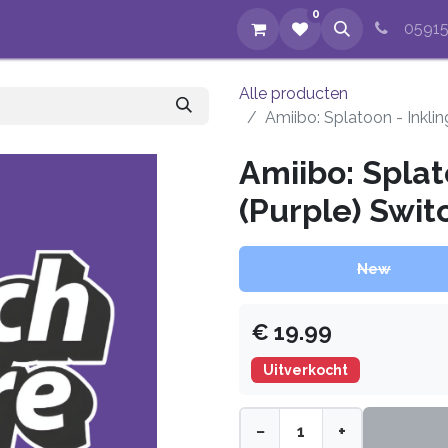
0
op
Evenementen
Nieuws
Over ons
Reparaties
05915
Alle producten
Amiibo: Splatoon - Inkli
Amiibo: Splat
(Purple) Swit
New
€
19.99
Uitverkocht
−
+