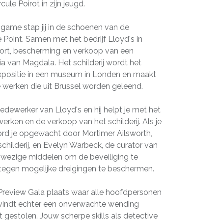
le Poirot in zijn jeugd.
game stap jij in de schoenen van de
Point. Samen met het bedrijf Lloyd's in
port, bescherming en verkoop van een
ia van Magdala. Het schilderij wordt het
xpositie in een museum in Londen en maakt
ke werken die uit Brussel worden geleend.
edewerker van Lloyd's en hij helpt je met het
rken en de verkoop van het schilderij. Als je
rd je opgewacht door Mortimer Ailsworth,
childerij, en Evelyn Warbeck, de curator van
wezige middelen om de beveiliging te
j tegen mogelijke dreigingen te beschermen.
Preview Gala plaats waar alle hoofdpersonen
r vindt echter een onverwachte wending
dt gestolen. Jouw scherpe skills als detective