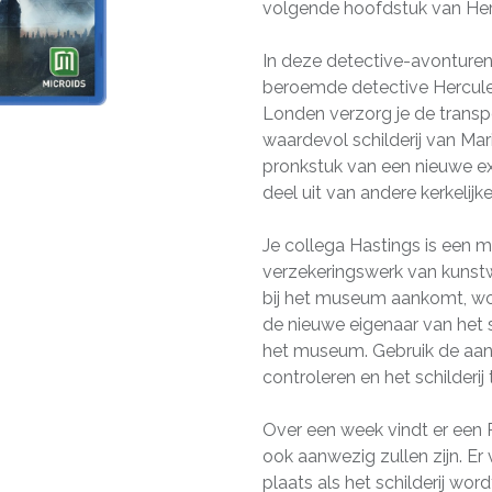
volgende hoofdstuk van Hercu
In deze detective-avonturen
beroemde detective Hercule 
Londen verzorg je de trans
waardevol schilderij van Mar
pronkstuk van een nieuwe e
deel uit van andere kerkelij
Je collega Hastings is een m
verzekeringswerk van kunstwe
bij het museum aankomt, wo
de nieuwe eigenaar van het s
het museum. Gebruik de aan
controleren en het schilderi
Over een week vindt er een 
ook aanwezig zullen zijn. E
plaats als het schilderij wor