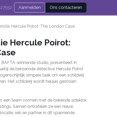
27552
Aanmelden
Ons contacteren
ristie Hercule Poirot: The London Case
ie Hercule Poirot:
Case
 en BAFTA-winnende studio, presenteert in
arbij de beroemde detective Hercule Poirot
ogenschijnlijk simpele taak om een schilderij
ren. Het schilderij wordt helaas gestolen
ers een team vormen met de bekende sidekick
astings. Samen ontrafelen ze een nieuw
ocatie, reis en partner in dit spannende