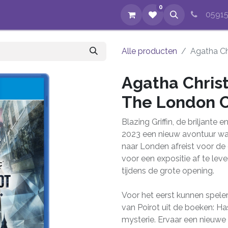
0
op
Evenementen
Nieuws
Over ons
Reparaties
05915
Alle producten
Agatha Ch
Agatha Christ
The London 
Blazing Griffin, de briljante
2023 een nieuw avontuur wa
naar Londen afreist voor de 
voor een expositie af te leve
tijdens de grote opening.
Voor het eerst kunnen spel
van Poirot uit de boeken: H
mysterie. Ervaar een nieuwe l