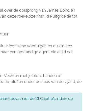
al over de oorsprong van James Bond en
van deze roekeloze man, die uitgroeide tot
ntuur
tuur iconische voertuigen en duik in een
t naar een opstandige agent die altijd een
en. Vechten met je blote handen of
ratie, bluffen onder de neus van de vijand, de
ariant bevat niet de DLC extra's indien de