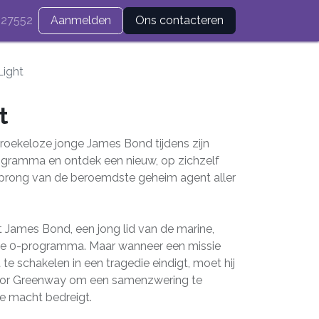
27552
Aanmelden
Ons contacteren
Light
t
oekeloze jonge James Bond tijdens zijn
rogramma en ontdek een nieuw, op zichzelf
sprong van de beroemdste geheim agent aller
James Bond, een jong lid van de marine,
le 0-programma. Maar wanneer een missie
te schakelen in een tragedie eindigt, moet hij
or Greenway om een samenzwering te
de macht bedreigt.