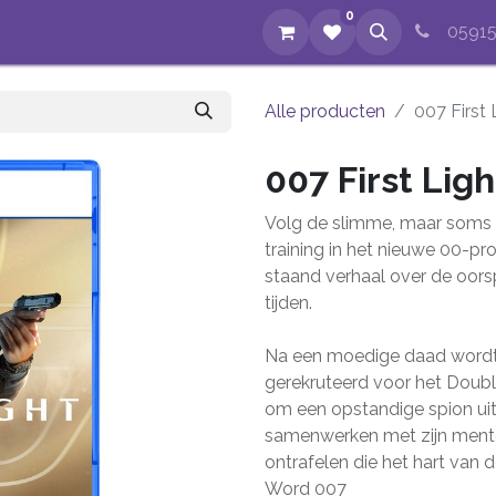
0
op
Evenementen
Nieuws
Over ons
Reparaties
05915
Alle producten
007 First 
007 First Ligh
Volg de slimme, maar soms r
training in het nieuwe 00-p
staand verhaal over de oor
tijden.
Na een moedige daad wordt 
gerekruteerd voor het Doub
om een opstandige spion uit 
samenwerken met zijn ment
ontrafelen die het hart van 
Word 007