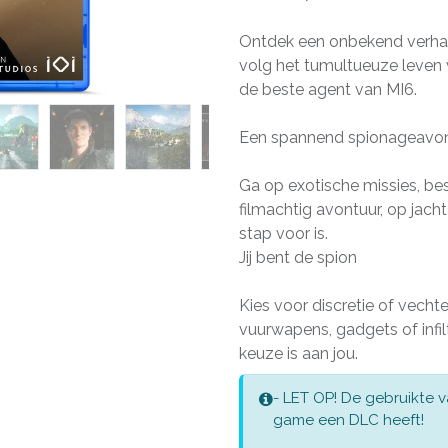
Ontdek een onbekend verha
volg het tumultueuze leven 
de beste agent van MI6.
Een spannend spionageavo
Ga op exotische missies, bes
filmachtig avontuur, op jach
stap voor is.
Jij bent de spion
Kies voor discretie of vecht
vuurwapens, gadgets of infilt
keuze is aan jou.
- ​LET OP! De gebruikte v
game een DLC ​heeft!