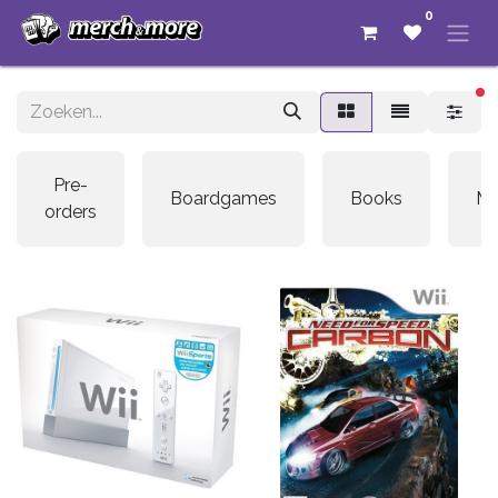
0
ac
Pre-
Boardgames
Books
Me
orders