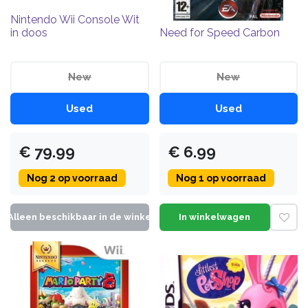
Nintendo Wii Console Wit
in doos
Need for Speed Carbon
New
New
Used
Used
€
79.99
€
6.99
Nog
2
op voorraad
Nog
1
op voorraad
Alleen beschikbaar in de winkel
In winkelwagen