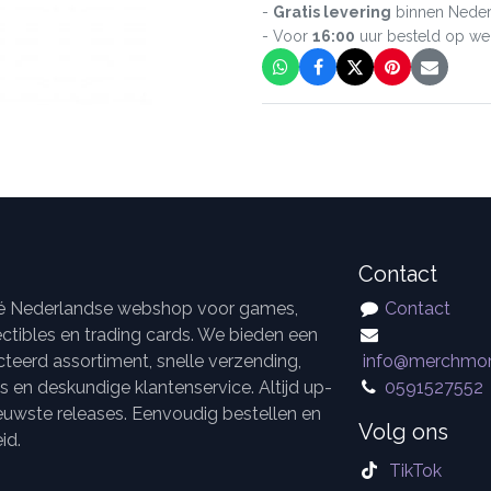
-
Gratis levering
binnen Neder
- Voor
16:00
uur besteld op w
Contact
dé Nederlandse webshop voor games,
Contact
ctibles en trading cards. We bieden een
teerd assortiment, snelle verzending,
info@merchmor
es en deskundige klantenservice. Altijd up-
0591527552
euwste releases. Eenvoudig bestellen en
Volg ons
id.
TikTok