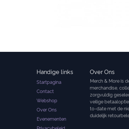
Handige links
Over Ons
Merch & More is 
Startpagina
merchandise, colle
Contact
zorgvuldig geselec
Webshop
veilige betaalopti
to-date met de ni
Over Ons
duidelijk retourbele
Evenementen
Privacybeleid