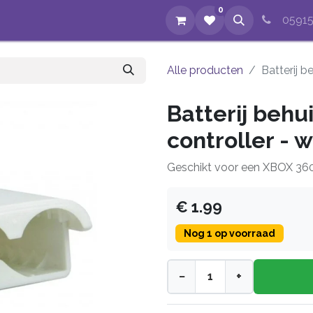
0
op
Evenementen
Nieuws
Over ons
Reparaties
05915
Alle producten
Batterij b
Batterij behu
controller - w
Geschikt voor een XBOX 360 c
€ 1.99
Nog 1 op voorraad
−
+