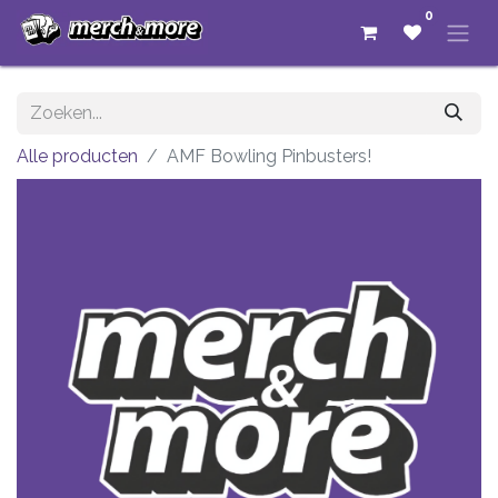
0
Alle producten
AMF Bowling Pinbusters!