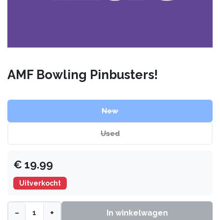
AMF Bowling Pinbusters!
New
Used
€
19.99
Uitverkocht
−
+
In winkelwagen