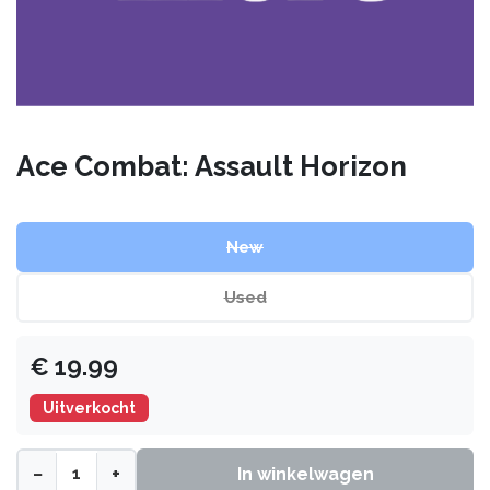
Ace Combat: Assault Horizon
New
Used
€
19.99
Uitverkocht
−
+
In winkelwagen