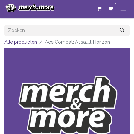
0
Alle producten
Ace Combat: Assault Horizon