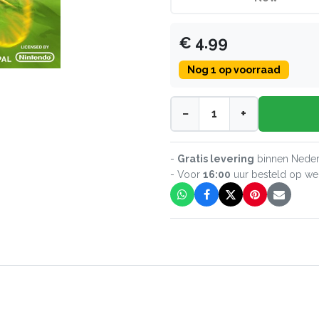
€
4.99
Nog
1
op voorraad
−
+
-
Gratis levering
binnen Neder
- Voor
16:00
uur besteld op w