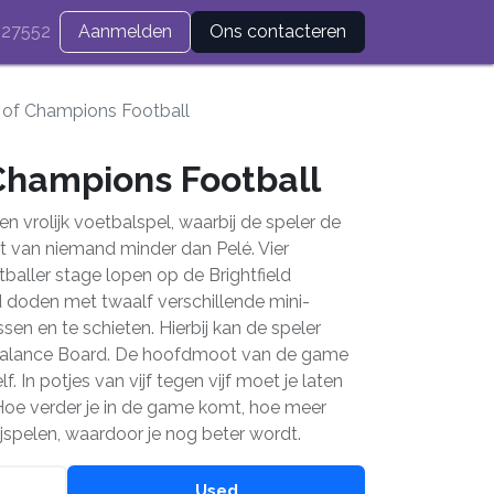
27552
Aanmelden
Ons contacteren
of Champions Football
hampions Football
 vrolijk voetbalspel, waarbij de speler de
rt van niemand minder dan Pelé. Vier
aller stage lopen op de Brightfield
d doden met twaalf verschillende mini-
ssen en te schieten. Hierbij kan de speler
 Balance Board. De hoofdmoot van de game
f. In potjes van vijf tegen vijf moet je laten
 Hoe verder je in de game komt, hoe meer
ijspelen, waardoor je nog beter wordt.
Used