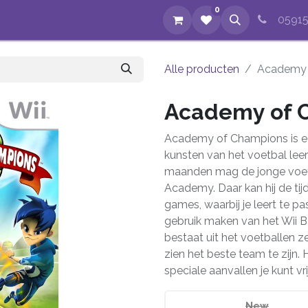
0
op
Evenementen
Nieuws
Over ons
Reparaties
05915
Alle producten
Academy 
Academy of C
Academy of Champions is een
kunsten van het voetbal lee
maanden mag de jonge voetb
Academy. Daar kan hij de tij
games, waarbij je leert te pa
gebruik maken van het Wii
bestaat uit het voetballen zel
zien het beste team te zijn.
speciale aanvallen je kunt vr
New