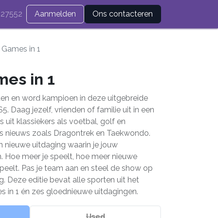
27552
Aanmelden
Ons contacteren
 Games in 1
mes in 1
ten en word kampioen in deze uitgebreide
 Daag jezelf, vrienden of familie uit in een
 uit klassiekers als voetbal, golf en
iets nieuws zoals Dragontrek en Taekwondo.
n nieuwe uitdaging waarin je jouw
n. Hoe meer je speelt, hoe meer nieuwe
jspeelt. Pas je team aan en steel de show op
ng. Deze editie bevat alle sporten uit het
 in 1 én zes gloednieuwe uitdagingen.
Used