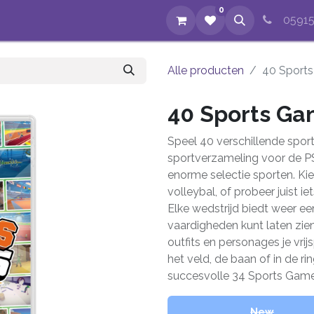
0
op
Evenementen
Nieuws
Over ons
Reparaties
05915
Alle producten
40 Sports
40 Sports Ga
Speel 40 verschillende spor
sportverzameling voor de PS5.
enorme selectie sporten. Kies
volleybal, of probeer juist 
Elke wedstrijd biedt weer ee
vaardigheden kunt laten zie
outfits en personages je vri
het veld, de baan of in de ri
succesvolle 34 Sports Games
New