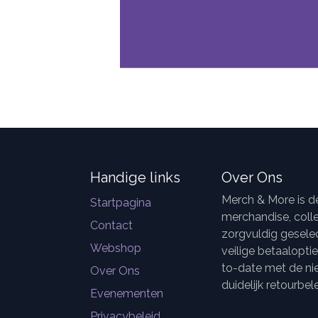
Handige links
Over Ons
Merch & More is 
Startpagina
merchandise, colle
Contact
zorgvuldig geselec
Webshop
veilige betaalopti
to-date met de ni
Over Ons
duidelijk retourbele
Evenementen
Privacybeleid