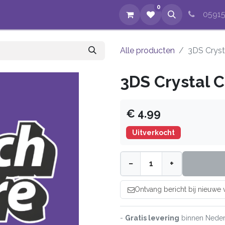
0
op
Evenementen
Nieuws
Over ons
Reparaties
05915
Alle producten
3DS Cryst
3DS Crystal 
€ 4.99
Uitverkocht
−
+
Ontvang bericht bij nieuwe
-
Gratis levering
binnen Neder