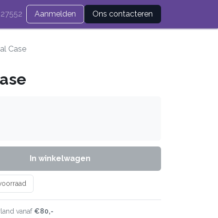
27552
Aanmelden
Ons contacteren
al Case
Case
In winkelwagen
 voorraad
land vanaf
€80,-