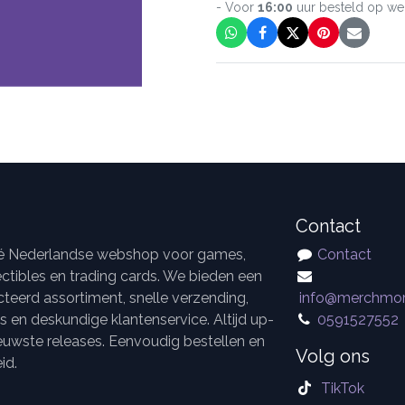
- Voor
16:00
uur besteld op w
Contact
dé Nederlandse webshop voor games,
Contact
ctibles en trading cards. We bieden een
teerd assortiment, snelle verzending,
info@merchmor
es en deskundige klantenservice. Altijd up-
0591527552
euwste releases. Eenvoudig bestellen en
Volg ons
id.
TikTok