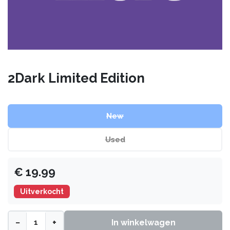
2Dark Limited Edition
New
Used
€
19.99
Uitverkocht
−
+
In winkelwagen